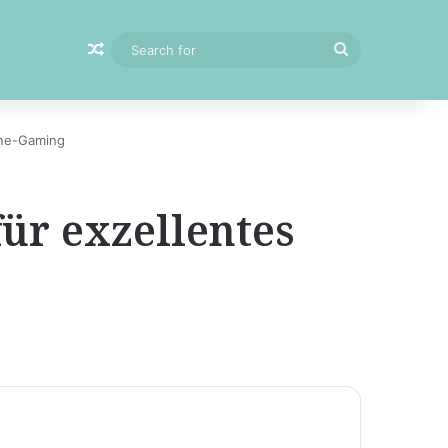
Random Article
Search
for
line-Gaming
für exzellentes