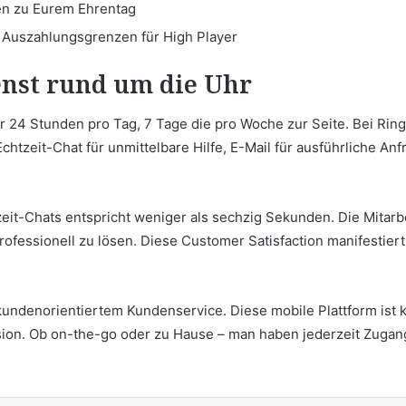
en zu Eurem Ehrentag
 Auszahlungsgrenzen für High Player
nst rund um die Uhr
 24 Stunden pro Tag, 7 Tage die pro Woche zur Seite. Bei Ring
htzeit-Chat für unmittelbare Hilfe, E-Mail für ausführliche A
eit-Chats entspricht weniger als sechzig Sekunden. Die Mitarbei
ofessionell zu lösen. Diese Customer Satisfaction manifestier
undenorientiertem Kundenservice. Diese mobile Plattform ist ko
ion. Ob on-the-go oder zu Hause – man haben jederzeit Zugang 