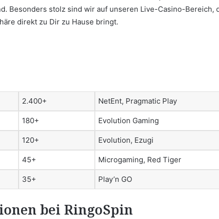
d. Besonders stolz sind wir auf unseren Live-Casino-Bereich, 
äre direkt zu Dir zu Hause bringt.
2.400+
NetEnt, Pragmatic Play
180+
Evolution Gaming
120+
Evolution, Ezugi
45+
Microgaming, Red Tiger
35+
Play’n GO
ionen bei RingoSpin