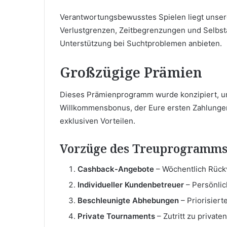
Verantwortungsbewusstes Spielen liegt unsere
Verlustgrenzen, Zeitbegrenzungen und Selbsta
Unterstützung bei Suchtproblemen anbieten.
Großzügige Prämien
Dieses Prämienprogramm wurde konzipiert, u
Willkommensbonus, der Eure ersten Zahlungen 
exklusiven Vorteilen.
Vorzüge des Treuprogramm
Cashback-Angebote
– Wöchentlich Rück
Individueller Kundenbetreuer
– Persönlic
Beschleunigte Abhebungen
– Priorisier
Private Tournaments
– Zutritt zu privat