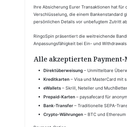
Ihre Absicherung Eurer Transaktionen hat für
Verschlüsselung, die einem Bankenstandard gl
persönlichen Details vor unbefugtem Zutritt a
RingoSpin präsentiert die weitreichende Band
Anpassungsfähigkeit bei Ein- und Withdrawals 
Alle akzeptierten Payment-
Direktüberweisung
– Unmittelbare Über
Kreditkarten
– Visa und MasterCard mit so
eWallets
– Skrill, Neteller und MuchBett
Prepaid-Karten
– paysafecard für anony
Bank-Transfer
– Traditionelle SEPA-Tran
Crypto-Währungen
– BTC und Ethereum f