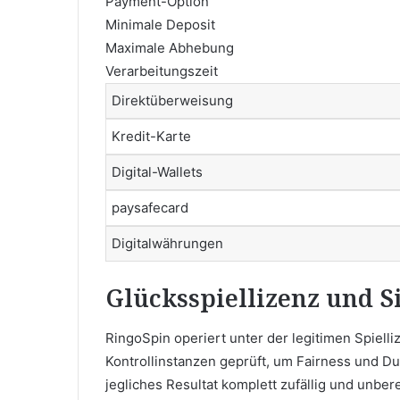
Payment-Option
Minimale Deposit
Maximale Abhebung
Verarbeitungszeit
Direktüberweisung
Kredit-Karte
Digital-Wallets
paysafecard
Digitalwährungen
Glücksspiellizenz und S
RingoSpin operiert unter der legitimen Spiell
Kontrollinstanzen geprüft, um Fairness und Du
jegliches Resultat komplett zufällig und unber