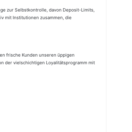
e zur Selbstkontrolle, davon Deposit-Limits,
v mit Institutionen zusammen, die
en frische Kunden unseren üppigen
n der vielschichtigen Loyalitätsprogramm mit