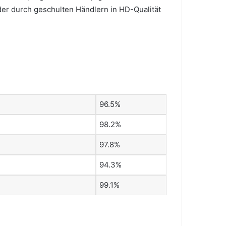
der durch geschulten Händlern in HD-Qualität
96.5%
98.2%
97.8%
94.3%
99.1%