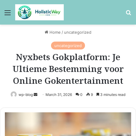
Menu
Se
Home
/
uncategorized
uncategorized
Nyxbets Gokplatform: Je
Ultieme Bestemming voor
Online Gokentertainment
Send
wp-blog
March 31, 2026
0
9
3 minutes read
an
email