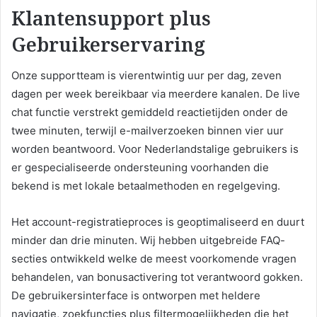
Klantensupport plus
Gebruikerservaring
Onze supportteam is vierentwintig uur per dag, zeven
dagen per week bereikbaar via meerdere kanalen. De live
chat functie verstrekt gemiddeld reactietijden onder de
twee minuten, terwijl e-mailverzoeken binnen vier uur
worden beantwoord. Voor Nederlandstalige gebruikers is
er gespecialiseerde ondersteuning voorhanden die
bekend is met lokale betaalmethoden en regelgeving.
Het account-registratieproces is geoptimaliseerd en duurt
minder dan drie minuten. Wij hebben uitgebreide FAQ-
secties ontwikkeld welke de meest voorkomende vragen
behandelen, van bonusactivering tot verantwoord gokken.
De gebruikersinterface is ontworpen met heldere
navigatie, zoekfuncties plus filtermogelijkheden die het