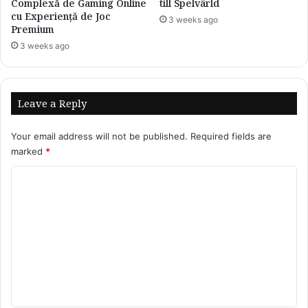
Complexă de Gaming Online
till Spelvärld
cu Experiență de Joc
3 weeks ago
Premium
3 weeks ago
Leave a Reply
Your email address will not be published.
Required fields are
marked
*
C
o
m
m
e
n
t