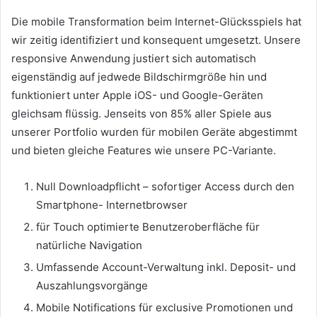
Die mobile Transformation beim Internet-Glücksspiels hat
wir zeitig identifiziert und konsequent umgesetzt. Unsere
responsive Anwendung justiert sich automatisch
eigenständig auf jedwede Bildschirmgröße hin und
funktioniert unter Apple iOS- und Google-Geräten
gleichsam flüssig. Jenseits von 85% aller Spiele aus
unserer Portfolio wurden für mobilen Geräte abgestimmt
und bieten gleiche Features wie unsere PC-Variante.
Null Downloadpflicht – sofortiger Access durch den
Smartphone- Internetbrowser
für Touch optimierte Benutzeroberfläche für
natürliche Navigation
Umfassende Account-Verwaltung inkl. Deposit- und
Auszahlungsvorgänge
Mobile Notifications für exclusive Promotionen und