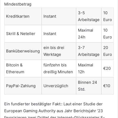
Mindestbetrag
3-5
10
Kreditkarten
Instant
Arbeitstage
Euro
Maximal
10
Skrill & Neteller
Instant
24h
Euro
ein bis drei
3-7
20
Banküberweisung
Werktage
Arbeitstage
Euro
Bitcoin &
fünfzehn bis
Maximal
€20
Ethereum
dreißig Minuten
12h
Binnen 24
PayPal-Zahlung
Unverzüglich
€10
Std.
Ein fundierter bestätigter Fakt:: Laut einer Studie der
European Gaming Authority aus Jahr Berichtsjahr ’23
favorisieren zwei Drittel der Internet-Glücksspieler E-