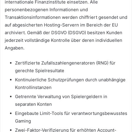
internationale Finanzinstitute einsetzen. Alle
personenbezogenen Informationen und
Transaktionsinformationen werden chiffriert gesendet und
auf abgesicherten Hosting-Servern im Bereich der EU
archiviert. Gemäß der DSGVO (DSGVO) besitzen Kunden
jederzeit vollständige Kontrolle über deren individuellen
Angaben.
Zertifizierte Zufallszahlengeneratoren (RNG) für
gerechte Spielresultate
Kontinuierliche Schutzprüfungen durch unabhängige
Kontrollinstanzen
Getrennte Verwaltung von Spielergeldern in
separaten Konten
Eingebaute Limit-Tools für verantwortungsbewusstes
Gaming
Zwei-Faktor-Verifizierung für erhöhten Account-