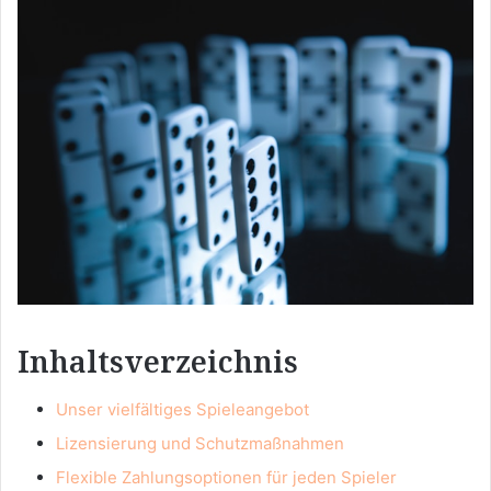
Inhaltsverzeichnis
Unser vielfältiges Spieleangebot
Lizensierung und Schutzmaßnahmen
Flexible Zahlungsoptionen für jeden Spieler