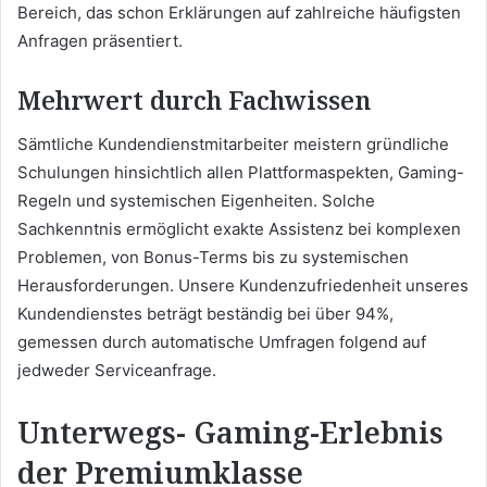
Bereich, das schon Erklärungen auf zahlreiche häufigsten
Anfragen präsentiert.
Mehrwert durch Fachwissen
Sämtliche Kundendienstmitarbeiter meistern gründliche
Schulungen hinsichtlich allen Plattformaspekten, Gaming-
Regeln und systemischen Eigenheiten. Solche
Sachkenntnis ermöglicht exakte Assistenz bei komplexen
Problemen, von Bonus-Terms bis zu systemischen
Herausforderungen. Unsere Kundenzufriedenheit unseres
Kundendienstes beträgt beständig bei über 94%,
gemessen durch automatische Umfragen folgend auf
jedweder Serviceanfrage.
Unterwegs- Gaming-Erlebnis
der Premiumklasse